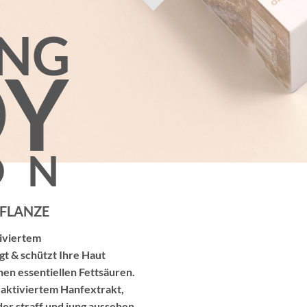
ING
DY
ON
PFLANZE
iviertem
gt & schützt Ihre Haut
enen essentiellen Fettsäuren.
 aktiviertem Hanfextrakt,
er straff und jung aussehen.