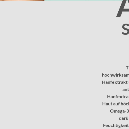
T
hochwirksame
Hanfextrakt 
ant
Hanfextrak
Haut auf höc
Omega-3,
darü
Feuchtigkeit