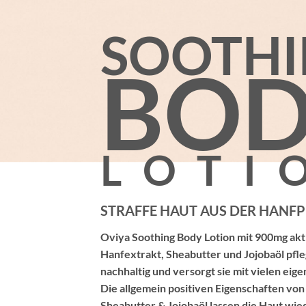
SOOTH
BO
LOTI
STRAFFE HAUT AUS DER HANF
Oviya Soothing Body Lotion mit 900mg akt
Hanfextrakt, Sheabutter und Jojobaöl pfle
nachhaltig und versorgt sie mit vielen eig
Die allgemein positiven Eigenschaften von
Sheabutter & Jojobaöl lassen die Haut wied