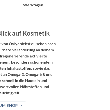
Werktagen.
Blick auf Kosmetik
 von Oviya siehst du schon nach
pürbare Veränderung an deinem
llregenerierende aktivierte
igenem, besonders schonendem
ten Inhaltsstoffen, sowie das
ot an Omega-3, Omega-6 & und
 schnell in die Haut ein und
 wertvollen Nährstoffen und
euchtigkeit.
UM SHOP