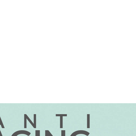
ANT
I