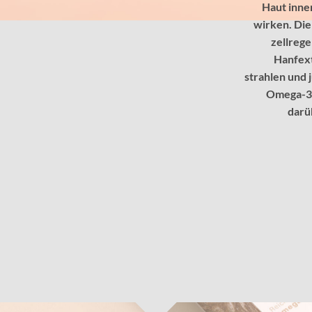
Haut inner
wirken. Di
zellreg
Hanfext
strahlen und 
Omega-3,
darü