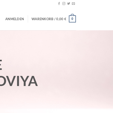
0
ANMELDEN
WARENKORB /
0,00
€
E
OVIYA