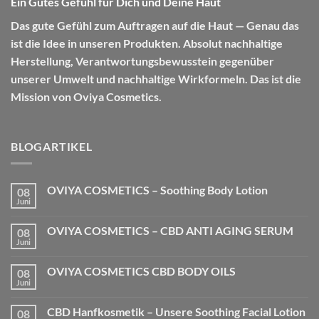
Ein Gutes Gefühl für Dich und Deine Haut
Das gute Gefühl zum Auftragen auf die Haut — Genau das
ist die Idee in unseren Produkten. Absolut nachhaltige
Herstellung, Verantwortungsbewusstein gegenüber
unserer Umwelt und nachhaltige Wirkformeln. Das ist die
Mission von Oviya Cosmetics.
BLOGARTIKEL
OVIYA COSMETICS – Soothing Body Lotion
08
Juni
Keine
Kommentare
zu
OVIYA COSMETICS – CBD ANTI AGING SERUM
08
OVIYA
COSMETICS
Juni
Keine
–
Kommentare
Soothing
zu
Body
OVIYA COSMETICS CBD BODY OILS
08
OVIYA
Lotion
COSMETICS
Juni
Keine
–
Kommentare
CBD
zu
ANTI
CBD Hanfkosmetik – Unsere Soothing Facial Lotion
08
OVIYA
AGING