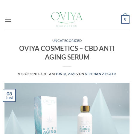
Zum
Inhalt
springen
0
UNCATEGORIZED
OVIYA COSMETICS – CBD ANTI
AGING SERUM
VERÖFFENTLICHT AM
JUNI 8, 2023
VON
STEPHAN ZIEGLER
08
Juni