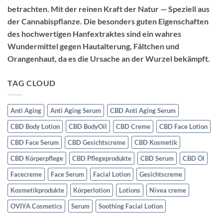
betrachten. Mit der reinen Kraft der Natur — Speziell aus
der Cannabispflanze. Die besonders guten Eigenschaften
des hochwertigen Hanfextraktes sind ein wahres
Wundermittel gegen Hautalterung, Fältchen und
Orangenhaut, da es die Ursache an der Wurzel bekämpft.
TAG CLOUD
Anti Aging
Anti Aging Serum
CBD Anti Aging Serum
CBD Body Lotion
CBD BodyOil
CBD Creme
CBD Face Lotion
CBD Face Serum
CBD Gesichtscreme
CBD Kosmetik
CBD Körperpflege
CBD Pflegeprodukte
CBD Serum
CBD Öl
Facecreme
Face Serum
Facial Lotion
Gesichtscreme
Kosmetikprodukte
Körperlotion
Lotions
Nivea creme
OVIYA Cosmetics
Serum
Soothing Facial Lotion