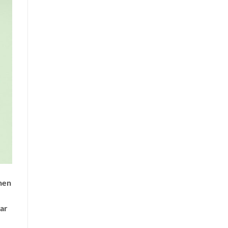
hen
ar