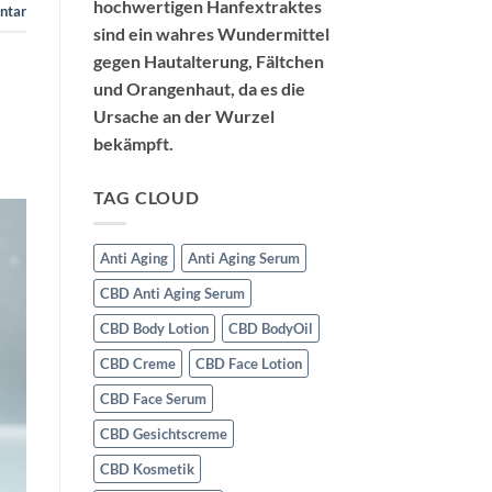
hochwertigen Hanfextraktes
ntar
sind ein wahres Wundermittel
gegen Hautalterung, Fältchen
und Orangenhaut, da es die
Ursache an der Wurzel
bekämpft.
TAG CLOUD
Anti Aging
Anti Aging Serum
CBD Anti Aging Serum
CBD Body Lotion
CBD BodyOil
CBD Creme
CBD Face Lotion
CBD Face Serum
CBD Gesichtscreme
CBD Kosmetik