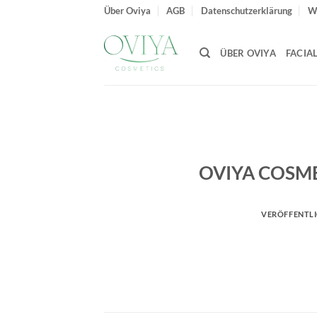
Zum
Über Oviya
AGB
Datenschutzerklärung
W
Inhalt
springen
ÜBER OVIYA
FACIA
OVIYA COSMET
VERÖFFENTL