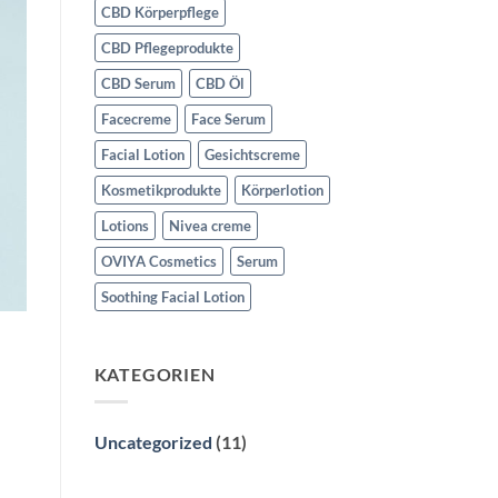
CBD Körperpflege
CBD Pflegeprodukte
CBD Serum
CBD Öl
Facecreme
Face Serum
Facial Lotion
Gesichtscreme
Kosmetikprodukte
Körperlotion
Lotions
Nivea creme
OVIYA Cosmetics
Serum
Soothing Facial Lotion
KATEGORIEN
Uncategorized
(11)