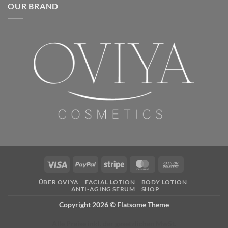
OUR BRAND
Visa
PayPal
Stripe
MasterCard
Cash
On
ÜBER OVIYA
FACIAL LOTION
BODY LOTION
Delivery
ANTI-AGING SERUM
SHOP
Copyright 2026 ©
Flatsome Theme
Alle Preise inkl. der gesetzlichen MwSt.