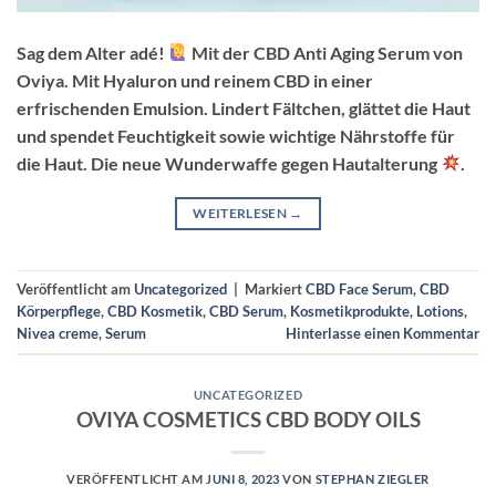
Sag dem Alter adé!
Mit der CBD Anti Aging Serum von
Oviya. Mit Hyaluron und reinem CBD in einer
erfrischenden Emulsion. Lindert Fältchen, glättet die Haut
und spendet Feuchtigkeit sowie wichtige Nährstoffe für
die Haut. Die neue Wunderwaffe gegen Hautalterung
.
WEITERLESEN
→
Veröffentlicht am
Uncategorized
|
Markiert
CBD Face Serum
,
CBD
Körperpflege
,
CBD Kosmetik
,
CBD Serum
,
Kosmetikprodukte
,
Lotions
,
Nivea creme
,
Serum
Hinterlasse einen Kommentar
UNCATEGORIZED
OVIYA COSMETICS CBD BODY OILS
VERÖFFENTLICHT AM
JUNI 8, 2023
VON
STEPHAN ZIEGLER