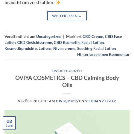
braucht um zu strahlen.
WEITERLESEN
→
Veröffentlicht am
Uncategorized
|
Markiert
CBD Creme
,
CBD Face
Lotion
,
CBD Gesichtscreme
,
CBD Kosmetik
,
Facial Lotion
,
Kosmetikprodukte
,
Lotions
,
Nivea creme
,
Soothing Facial Lotion
Hinterlasse einen Kommentar
UNCATEGORIZED
OVIYA COSMETICS – CBD Calming Body
Oils
VERÖFFENTLICHT AM
JUNI 8, 2023
VON
STEPHAN ZIEGLER
08
Juni