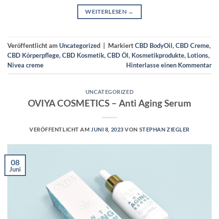
WEITERLESEN
→
Veröffentlicht am
Uncategorized
|
Markiert
CBD BodyOil
,
CBD Creme
,
CBD Körperpflege
,
CBD Kosmetik
,
CBD Öl
,
Kosmetikprodukte
,
Lotions
,
Nivea creme
Hinterlasse einen Kommentar
UNCATEGORIZED
OVIYA COSMETICS – Anti Aging Serum
VERÖFFENTLICHT AM
JUNI 8, 2023
VON
STEPHAN ZIEGLER
08
Juni