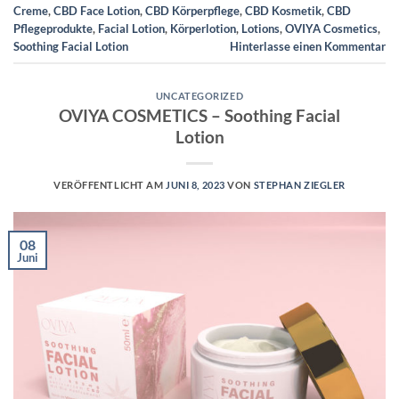
Creme
,
CBD Face Lotion
,
CBD Körperpflege
,
CBD Kosmetik
,
CBD
Pflegeprodukte
,
Facial Lotion
,
Körperlotion
,
Lotions
,
OVIYA Cosmetics
,
Soothing Facial Lotion
Hinterlasse einen Kommentar
UNCATEGORIZED
OVIYA COSMETICS – Soothing Facial
Lotion
VERÖFFENTLICHT AM
JUNI 8, 2023
VON
STEPHAN ZIEGLER
08
Juni