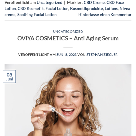
Veröffentlicht am
Uncategorized
|
Markiert
CBD Creme
,
CBD Face
Lotion
,
CBD Kosmetik
,
Facial Lotion
,
Kosmetikprodukte
,
Lotions
,
Nivea
creme
,
Soothing Facial Lotion
Hinterlasse einen Kommentar
UNCATEGORIZED
OVIYA COSMETICS – Anti Aging Serum
VERÖFFENTLICHT AM
JUNI 8, 2023
VON
STEPHAN ZIEGLER
08
Juni