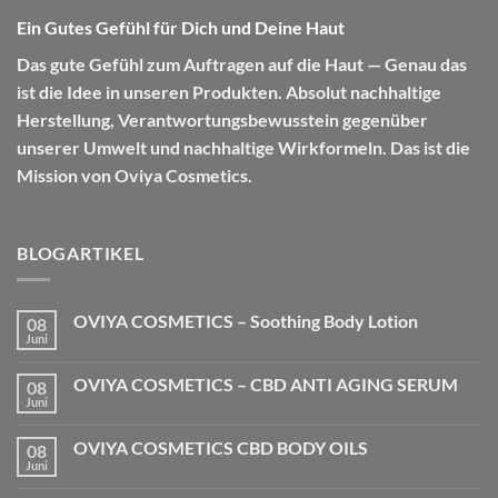
Ein Gutes Gefühl für Dich und Deine Haut
Das gute Gefühl zum Auftragen auf die Haut — Genau das
ist die Idee in unseren Produkten. Absolut nachhaltige
Herstellung, Verantwortungsbewusstein gegenüber
unserer Umwelt und nachhaltige Wirkformeln. Das ist die
Mission von Oviya Cosmetics.
BLOGARTIKEL
OVIYA COSMETICS – Soothing Body Lotion
08
Juni
Keine
Kommentare
zu
OVIYA COSMETICS – CBD ANTI AGING SERUM
08
OVIYA
COSMETICS
Juni
Keine
–
Kommentare
Soothing
zu
Body
OVIYA COSMETICS CBD BODY OILS
08
OVIYA
Lotion
COSMETICS
Juni
Keine
–
Kommentare
CBD