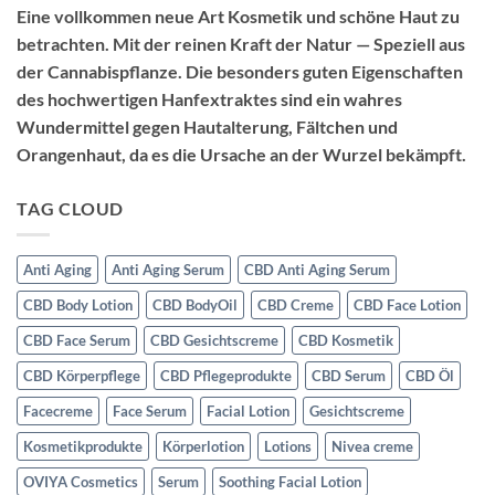
Eine vollkommen neue Art Kosmetik und schöne Haut zu
betrachten. Mit der reinen Kraft der Natur — Speziell aus
der Cannabispflanze. Die besonders guten Eigenschaften
des hochwertigen Hanfextraktes sind ein wahres
Wundermittel gegen Hautalterung, Fältchen und
Orangenhaut, da es die Ursache an der Wurzel bekämpft.
TAG CLOUD
Anti Aging
Anti Aging Serum
CBD Anti Aging Serum
CBD Body Lotion
CBD BodyOil
CBD Creme
CBD Face Lotion
CBD Face Serum
CBD Gesichtscreme
CBD Kosmetik
CBD Körperpflege
CBD Pflegeprodukte
CBD Serum
CBD Öl
Facecreme
Face Serum
Facial Lotion
Gesichtscreme
Kosmetikprodukte
Körperlotion
Lotions
Nivea creme
OVIYA Cosmetics
Serum
Soothing Facial Lotion