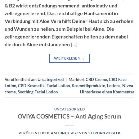
& B2 wirkt entzündungshemmend, antioxidativ und
zellregenerierend. Das reichhaltige Hanfsamenöl in
Verbindung mit Aloe Vera hilft Deiner Haut sich zu erholen
und Wunden zu heilen, zum Beispiel bei Akne. Die
zellregenerierenden Eigenschaften helfen zu dem dabei
die durch Akne entstandenen […]
WEITERLESEN
→
Veröffentlicht am
Uncategorized
|
Markiert
CBD Creme
,
CBD Face
Lotion
,
CBD Kosmetik
,
Facial Lotion
,
Kosmetikprodukte
,
Lotions
,
Nivea
creme
,
Soothing Facial Lotion
Hinterlasse einen Kommentar
UNCATEGORIZED
OVIYA COSMETICS – Anti Aging Serum
VERÖFFENTLICHT AM
JUNI 8, 2023
VON
STEPHAN ZIEGLER