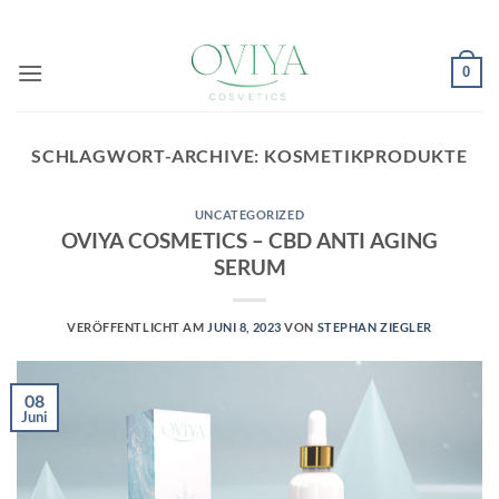
Zum
Inhalt
springen
0
SCHLAGWORT-ARCHIVE:
KOSMETIKPRODUKTE
UNCATEGORIZED
OVIYA COSMETICS – CBD ANTI AGING
SERUM
VERÖFFENTLICHT AM
JUNI 8, 2023
VON
STEPHAN ZIEGLER
08
Juni