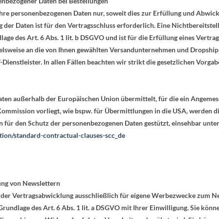
enbezogener Daten bei Bestellungen
Ihre personenbezogenen Daten nur, soweit dies zur Erfüllung und Abwick
ng der Daten ist für den Vertragsschluss erforderlich. Eine Nichtbereitste
ge des Art. 6 Abs. 1 lit. b DSGVO und ist für die Erfüllung eines Vertrag
pielsweise an die von Ihnen gewählten Versandunternehmen und Dropshipp
-Dienstleister. In allen Fällen beachten wir strikt die gesetzlichen Vor
aaten außerhalb der Europäischen Union übermittelt, für die ein Angeme
Kommission
vorliegt, wie bspw. für Übermittlungen in die USA, werden d
en für den Schutz der personenbezogenen Daten gestützt, einsehbar unte
tion/standard-contractual-clauses-scc_de
ung von Newslettern
 der Vertragsabwicklung ausschließlich für eigene Werbezwecke zum Ne
rundlage des Art. 6 Abs. 1 lit. a DSGVO mit Ihrer Einwilligung. Sie könn