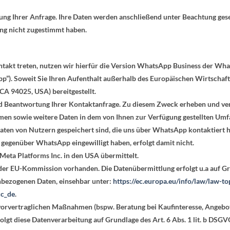
tung Ihrer Anfrage. Ihre Daten werden anschließend unter Beachtung ges
ng nicht zugestimmt haben.
akt treten, nutzen wir hierfür die Version WhatsApp Business der What
p”). Soweit Sie Ihren Aufenthalt außerhalb des Europäischen Wirtschaft
CA 94025, USA) bereitgestellt.
d Beantwortung Ihrer Kontaktanfrage. Zu diesem Zweck erheben und ver
amen sowie weitere Daten in dem von Ihnen zur Verfügung gestellten Umf
Daten von Nutzern gespeichert sind, die uns über WhatsApp kontaktiert
 gegenüber WhatsApp eingewilligt haben, erfolgt damit nicht.
 Meta Platforms Inc
. in den USA übermittelt.
der EU-Kommission vorhanden. Die Datenübermittlung erfolgt u.a auf Gr
nbezogenen Daten, einsehbar unter:
https://ec.europa.eu/info/law/law-t
cc_de
.
vertraglichen Maßnahmen (bspw. Beratung bei Kaufinteresse, Angebotse
folgt diese Datenverarbeitung auf Grundlage des Art. 6 Abs. 1 lit. b DSGV