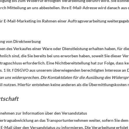
lligung bis zum Widerruf erfolgten Verarbeitung berührt wird. Sie könn
ch Mitteilung an uns abbestellen. Ihre E-Mail-Adresse wird danach aus 
für E-Mail-Marketing im Rahmen einer Auftragsverarbeitung weitergegebe
ung von Direktwerbung
men des Verkaufes einer Ware oder Dienstleistung erhalten haben, für d
hnlich sind, die Sie bereits bei uns erworben haben, soweit Sie dieser 
rtragsschluss erforderlich. Eine Nichtbereitstellung hat zur Folge, dass 
bs. 1 lit. f DSGVO aus unserem überwiegenden berechtigten Interesse an
 an uns widersprechen.
Die Kontaktdaten für die Ausübung des Widerspr
 nutzen. Hierfür entstehen keine anderen als die Übermittlungskosten n
rtschaft
rnehmen zur Information über den Versandstatus
ertragsabwicklung an das Transportunternehmen weiter, sofern Sie dem
E-Mail über den Versandstatus zu informieren. Die Verarbeitung erfolgt 