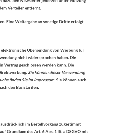
en dazu den Newsletter jederzeit unter Nutzung
dem Verteiler entfernt.
n. Eine Weitergabe an sonstige Dritte erfolgt
ie elektronische Übersendung von Werbung für
Verwendung nicht widersprochen haben. Die
kein Vertrag geschlossen werden kann. Die
 Direktwerbung.
Sie können dieser Verwendung
uchs finden Sie im Impressum.
Sie können auch
ach den Basistarifen.
 ausdrücklich im Bestellvorgang zugestimmt
auf Grundlage des Art. 6 Abs. 1 lit. a DSGVO mit