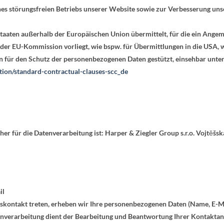
ines störungsfreien Betriebs unserer Website sowie zur Verbesserung un
tstaaten außerhalb der Europäischen Union übermittelt, für die ein An
 der EU-Kommission vorliegt, wie bspw. für Übermittlungen in die USA, 
en für den Schutz der personenbezogenen Daten gestützt, einsehbar unte
tion/standard-contractual-clauses-scc_de
er für die Datenverarbeitung ist:
Harper & Ziegler Group s.r.o. Vojtěšsk
il
ftskontakt treten, erheben wir Ihre personenbezogenen Daten (Name, E-M
enverarbeitung dient der Bearbeitung und Beantwortung Ihrer Kontaktan