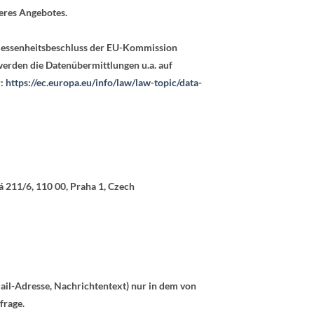
seres Angebotes.
gemessenheitsbeschluss der EU-Kommission
werden die Datenübermittlungen u.a. auf
r:
https://ec.europa.eu/info/law/law-topic/data-
á 211/6, 110 00, Praha 1, Czech
ail-Adresse, Nachrichtentext) nur in dem von
frage.