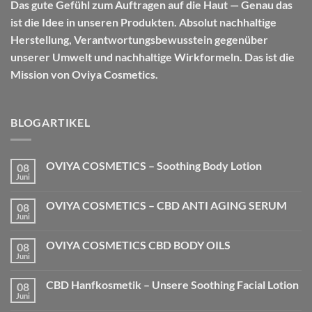
Das gute Gefühl zum Auftragen auf die Haut — Genau das
ist die Idee in unseren Produkten. Absolut nachhaltige
Herstellung, Verantwortungsbewusstein gegenüber
unserer Umwelt und nachhaltige Wirkformeln. Das ist die
Mission von Oviya Cosmetics.
BLOGARTIKEL
OVIYA COSMETICS – Soothing Body Lotion
08
Juni
Keine
Kommentare
zu
OVIYA COSMETICS – CBD ANTI AGING SERUM
08
OVIYA
COSMETICS
Juni
Keine
–
Kommentare
Soothing
zu
Body
OVIYA COSMETICS CBD BODY OILS
08
OVIYA
Lotion
COSMETICS
Juni
Keine
–
Kommentare
CBD
zu
ANTI
CBD Hanfkosmetik – Unsere Soothing Facial Lotion
08
OVIYA
AGING
COSMETICS
Juni
Keine
SERUM
CBD
Kommentare