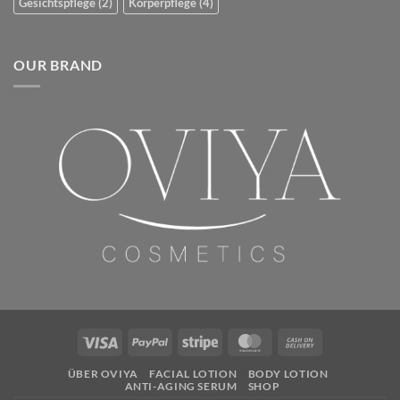
Gesichtspflege
(2)
Körperpflege
(4)
OUR BRAND
Visa
PayPal
Stripe
MasterCard
Cash
On
ÜBER OVIYA
FACIAL LOTION
BODY LOTION
Delivery
ANTI-AGING SERUM
SHOP