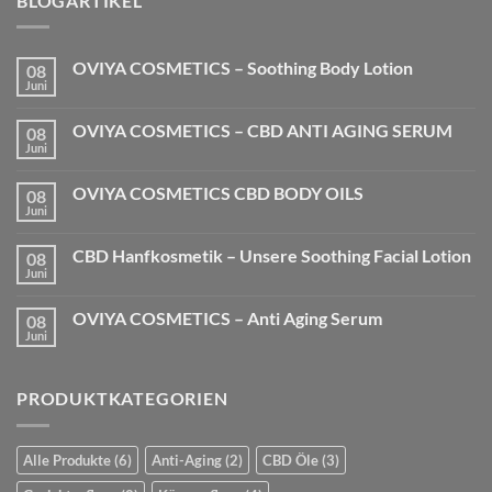
BLOGARTIKEL
OVIYA COSMETICS – Soothing Body Lotion
08
Juni
Keine
Kommentare
zu
OVIYA COSMETICS – CBD ANTI AGING SERUM
08
OVIYA
COSMETICS
Juni
Keine
–
Kommentare
Soothing
zu
Body
OVIYA COSMETICS CBD BODY OILS
08
OVIYA
Lotion
COSMETICS
Juni
Keine
–
Kommentare
CBD
zu
ANTI
CBD Hanfkosmetik – Unsere Soothing Facial Lotion
08
OVIYA
AGING
COSMETICS
Juni
Keine
SERUM
CBD
Kommentare
BODY
zu
OILS
OVIYA COSMETICS – Anti Aging Serum
08
CBD
Hanfkosmetik
Juni
Keine
–
Kommentare
Unsere
zu
Soothing
OVIYA
Facial
PRODUKTKATEGORIEN
COSMETICS
Lotion
–
Anti
Aging
Serum
Alle Produkte
(6)
Anti-Aging
(2)
CBD Öle
(3)