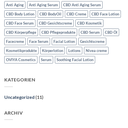
Anti Aging
Anti Aging Serum
CBD Anti Aging Serum
CBD Body Lotion
CBD BodyOil
CBD Creme
CBD Face Lotion
CBD Face Serum
CBD Gesichtscreme
CBD Kosmetik
CBD Körperpflege
CBD Pflegeprodukte
CBD Serum
CBD Öl
Facecreme
Face Serum
Facial Lotion
Gesichtscreme
Kosmetikprodukte
Körperlotion
Lotions
Nivea creme
OVIYA Cosmetics
Serum
Soothing Facial Lotion
KATEGORIEN
Uncategorized
(11)
ARCHIV