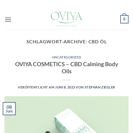
Zum
Inhalt
springen
0
SCHLAGWORT-ARCHIVE:
CBD ÖL
UNCATEGORIZED
OVIYA COSMETICS – CBD Calming Body
Oils
VERÖFFENTLICHT AM
JUNI 8, 2023
VON
STEPHAN ZIEGLER
08
Juni