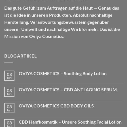
Das gute Gefühl zum Auftragen auf die Haut — Genau das
ist die Idee in unseren Produkten. Absolut nachhaltige
Herstellung, Verantwortungsbewusstein gegenüber
unserer Umwelt und nachhaltige Wirkformeln. Das ist die
Mission von Oviya Cosmetics.
BLOGARTIKEL
OVIYA COSMETICS – Soothing Body Lotion
08
Juni
Keine
Kommentare
zu
OVIYA COSMETICS – CBD ANTI AGING SERUM
08
OVIYA
COSMETICS
Juni
Keine
–
Kommentare
Soothing
zu
Body
OVIYA COSMETICS CBD BODY OILS
08
OVIYA
Lotion
COSMETICS
Juni
Keine
–
Kommentare
CBD
zu
ANTI
CBD Hanfkosmetik – Unsere Soothing Facial Lotion
08
OVIYA
AGING
COSMETICS
Juni