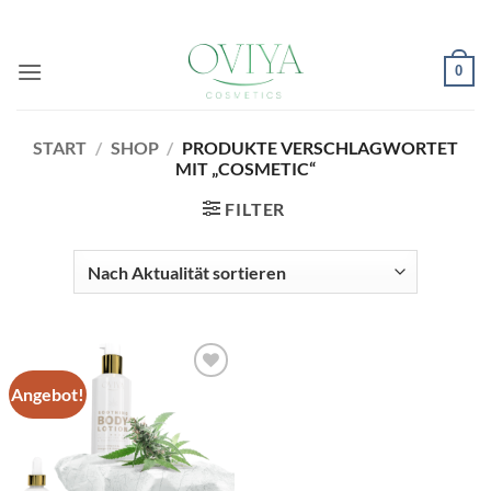
Zum
Inhalt
springen
0
START
/
SHOP
/
PRODUKTE VERSCHLAGWORTET
MIT „COSMETIC“
FILTER
Angebot!
Auf die
Wunschliste