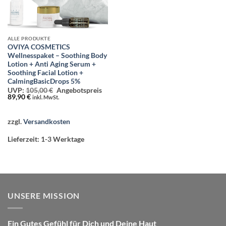
ALLE PRODUKTE
OVIYA COSMETICS
Wellnesspaket – Soothing Body
Lotion + Anti Aging Serum +
Soothing Facial Lotion +
CalmingBasicDrops 5%
Ursprünglicher
UVP:
105,00
€
Angebotspreis
Aktueller
Preis
89,90
€
inkl. MwSt.
Preis
war:
ist:
105,00 €
89,90 €.
zzgl.
Versandkosten
Lieferzeit:
1-3 Werktage
UNSERE MISSION
Ein Gutes Gefühl für Dich und Deine Haut